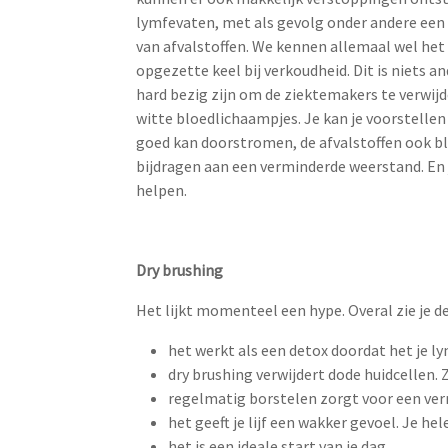
lymfevaten, met als gevolg onder andere een
van afvalstoffen. We kennen allemaal wel het
opgezette keel bij verkoudheid. Dit is niets an
hard bezig zijn om de ziektemakers te verwij
witte bloedlichaampjes. Je kan je voorstellen 
goed kan doorstromen, de afvalstoffen ook bl
bijdragen aan een verminderde weerstand. En j
helpen.
Dry brushing
Het lijkt momenteel een hype. Overal zie je d
het werkt als een detox doordat het je l
dry brushing verwijdert dode huidcellen. 
regelmatig borstelen zorgt voor een verm
het geeft je lijf een wakker gevoel. Je hel
het is een ideale start van je dag.