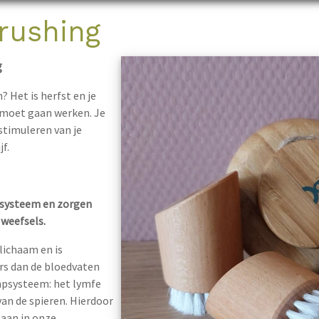
rushing
g
 Het is herfst en je
 moet gaan werken. Je
timuleren van je
f.
nsysteem en zorgen
 weefsels.
lichaam en is
s dan de bloedvaten
mpsysteem: het lymfe
an de spieren. Hierdoor
aan in onze