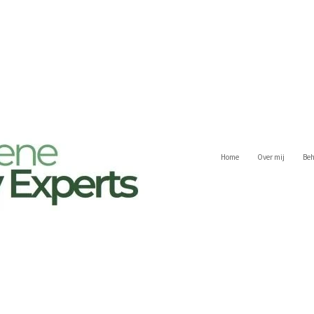
Home
Over mij
Beh