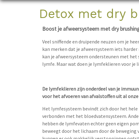
Detox met dry b
Boost je afweersysteem met dry brushin
Veel sniffende en druipende neuzen om je heen?
kan merken dat je afweersysteem iets harder
kan je afweersysteem ondersteunen met het s
lymfe. Maar wat doen je lymfeklieren voor je lij
De lymfeklieren zijn onderdeel van je immuu
voor het afvoeren van afvalstoffen uit al onze
Het lymfesysteem bevindt zich door het hele 
verbonden met het bloedvatensysteem. Ander
hebben de lymfevaten echter geen eigen po
beweegt door het lichaam door de beweging v
kunnen er ook makkelijk verstoppingen ontst