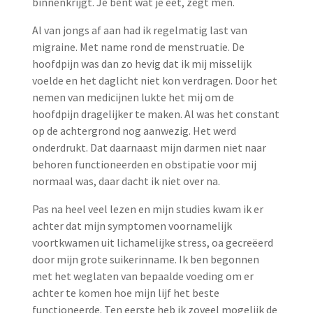
binnenkrijgt. Je bent wat je eet, zegt men.
Al van jongs af aan had ik regelmatig last van
migraine. Met name rond de menstruatie. De
hoofdpijn was dan zo hevig dat ik mij misselijk
voelde en het daglicht niet kon verdragen. Door het
nemen van medicijnen lukte het mij om de
hoofdpijn dragelijker te maken. Al was het constant
op de achtergrond nog aanwezig. Het werd
onderdrukt. Dat daarnaast mijn darmen niet naar
behoren functioneerden en obstipatie voor mij
normaal was, daar dacht ik niet over na.
Pas na heel veel lezen en mijn studies kwam ik er
achter dat mijn symptomen voornamelijk
voortkwamen uit lichamelijke stress, oa gecreëerd
door mijn grote suikerinname. Ik ben begonnen
met het weglaten van bepaalde voeding om er
achter te komen hoe mijn lijf het beste
functioneerde. Ten eerste heb ik zoveel mogelijk de